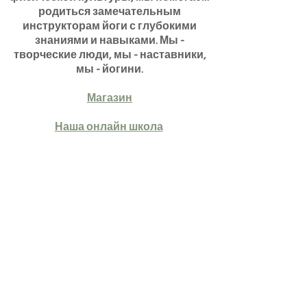
родиться замечательным
инструкторам йоги с глубокими
знаниями и навыками. Мы -
творческие люди, мы - наставники,
мы - йогини.
Магазин
Наша онлайн школа
Больше о нас тут
Связаться с нами
Вотсап:
+66870665236
Электронная
почта:
info@indepthyoga.com
Подписывайся на нас в
социальных сетях