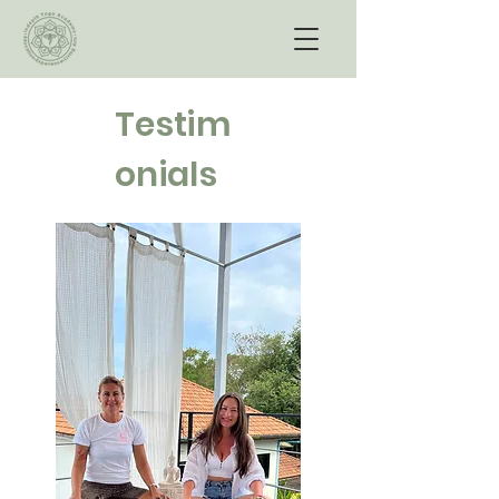
Testim
onials